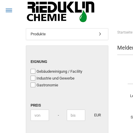
MENÜ
Startseite
Produkte
Melden
EIGNUNG
EIGNUNG
Gebäudereinigung / Facility
Industrie und Gewerbe
Gastronomie
L
PREIS
PREIS
Preis bis
-
EUR
S