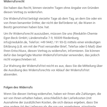
Widerrufsrecht
Sie haben das Recht, binnen vierzehn Tagen ohne Angabe von Gründen
diesen Vertrag zu widerrufen.
Die Widerrufsfrist beträgt vierzehn Tage ab dem Tag, an dem Sie oder ein
von Ihnen benannter Dritter, der nicht der Beförderer ist, die Waren in
Besitz genommen haben bzw. hat.
Um Ihr Widerrufsrecht auszuüben, müssen Sie uns (Rieduklin-Chemie
Egon Beck GmbH, Ländenstraße 7-9, 93339 Riedenburg,
info@rieduklin.de, Telefon: +49 9442 / 91 93-0) mittels einer eindeutigen
Erklärung (z.B. ein mit der Post versandter Brief, Telefax oder E-Mail) über
Ihren Entschluss, diesen Vertrag zu widerrufen, informieren. Sie können
dafür das beigefügte Muster-Widerrufsformular verwenden, das jedoch
nicht vorgeschrieben ist.
Zur Wahrung der Widerrufsfrist reicht es aus, dass Sie die Mitteilung über
die Ausübung des Widerrufsrechts vor Ablauf der Widerrufsfrist
absenden.
Folgen des Widerrufs
Wenn Sie diesen Vertrag widerrufen, haben wir Ihnen alle Zahlungen, die
wir von Ihnen erhalten haben, einschließlich der Lieferkosten (mit
Ausnahme der zusätzlichen Kosten, die sich daraus ergeben, dass Sie
eine andere Art der Lieferung als die von uns angebotene, günstigste