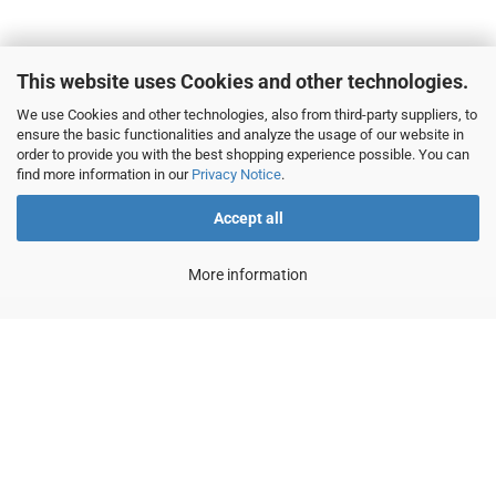
This website uses Cookies and other technologies.
We use Cookies and other technologies, also from third-party suppliers, to
ensure the basic functionalities and analyze the usage of our website in
order to provide you with the best shopping experience possible. You can
find more information in our
Privacy Notice
.
Accept all
More information
This text can be edited at Content Manager -> Footer 2nd Column in the
backend.
Imprint
Shipping & payment conditions